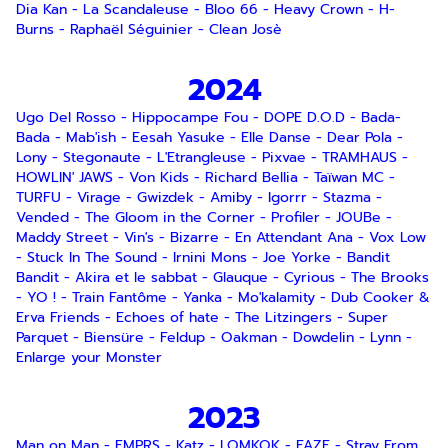
Dia Kan
-
La Scandaleuse
-
Bloo 66
-
Heavy Crown
-
H-
Burns
-
Raphaël Séguinier
-
Clean Josè
2024
Ugo Del Rosso
-
Hippocampe Fou
-
DOPE D.O.D
-
Bada-
Bada
-
Mab'ish
-
Eesah Yasuke
-
Elle Danse
-
Dear Pola
-
Lony
-
Stegonaute
-
L'Etrangleuse
-
Pixvae
-
TRAMHAUS
-
HOWLIN' JAWS
-
Von Kids
-
Richard Bellia
-
Taïwan MC
-
TURFU
-
Virage
-
Gwizdek
-
Amiby
-
Igorrr
-
Stazma
-
Vended
-
The Gloom in the Corner
-
Profiler
-
JOUBe
-
Maddy Street
-
Vin's
-
Bizarre
-
En Attendant Ana
-
Vox Low
-
Stuck In The Sound
-
Irnini Mons
-
Joe Yorke
-
Bandit
Bandit
-
Akira et le sabbat
-
Glauque
-
Cyrious
-
The Brooks
-
YO !
-
Train Fantôme
-
Yanka
-
Mo'kalamity
-
Dub Cooker &
Erva Friends
-
Echoes of hate
-
The Litzingers
-
Super
Parquet
-
Biensüre
-
Feldup
-
Oakman
-
Dowdelin
-
Lynn
-
Enlarge your Monster
2023
Man on Man
-
EMPRS
-
Katz
-
LOMKOK
-
FAZE
-
Stray From