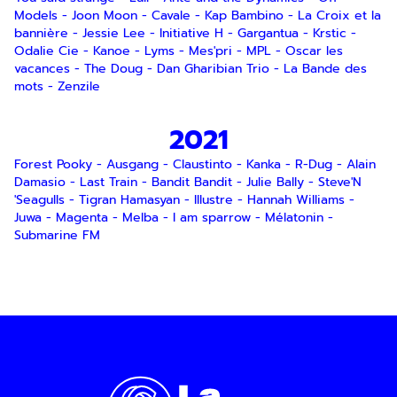
consentez à recevoir notre lettre
Models
-
Joon Moon
-
Cavale
-
Kap Bambino
-
La Croix et la
d’information par voie électronique. Vous
bannière
-
Jessie Lee
-
Initiative H
-
Gargantua
-
Krstic
-
pouvez vous désinscrire à tout moment via
Odalie Cie
-
Kanoe
-
Lyms
-
Mes'pri
-
MPL
-
Oscar les
les liens de désinscription ou en nous
vacances
-
The Doug
-
Dan Gharibian Trio
-
La Bande des
contactant. Pour en savoir plus, consultez
mots
-
Zenzile
notre
Politique de confidentialité
.
2021
SOUMETTRE
Forest Pooky
-
Ausgang
-
Claustinto
-
Kanka
-
R-Dug
-
Alain
Damasio
-
Last Train
-
Bandit Bandit
-
Julie Bally
-
Steve'N
'Seagulls
-
Tigran Hamasyan
-
Illustre
-
Hannah Williams
-
Juwa
-
Magenta
-
Melba
-
I am sparrow
-
Mélatonin
-
Submarine FM