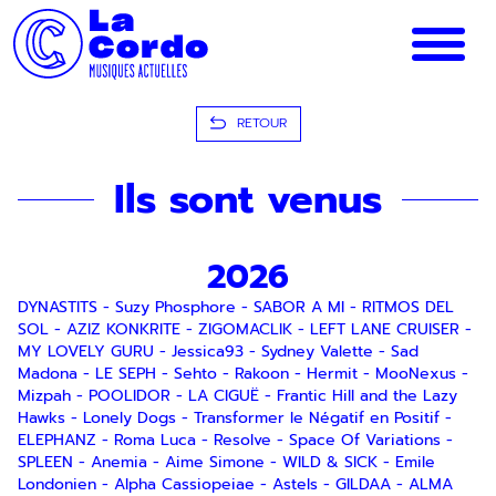
Panneau de gestion des cookies
RETOUR
Ils sont venus
2026
DYNASTITS
-
Suzy Phosphore
-
SABOR A MI
-
RITMOS DEL
SOL
-
AZIZ KONKRITE
-
ZIGOMACLIK
-
LEFT LANE CRUISER
-
MY LOVELY GURU
-
Jessica93
-
Sydney Valette
-
Sad
Madona
-
LE SEPH
-
Sehto
-
Rakoon
-
Hermit
-
MooNexus
-
Mizpah
-
POOLIDOR
-
LA CIGUË
-
Frantic Hill and the Lazy
Hawks
-
Lonely Dogs
-
Transformer le Négatif en Positif
-
ELEPHANZ
-
Roma Luca
-
Resolve
-
Space Of Variations
-
SPLEEN
-
Anemia
-
Aime Simone
-
WILD & SICK
-
Emile
Londonien
-
Alpha Cassiopeiae
-
Astels
-
GILDAA
-
ALMA