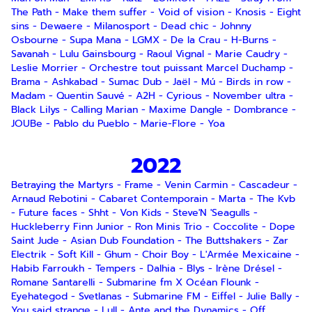
The Path
-
Make them suffer
-
Void of vision
-
Knosis
-
Eight
sins
-
Dewaere
-
Milanosport
-
Dead chic
-
Johnny
Osbourne
-
Supa Mana
-
LGMX
-
De la Crau
-
H-Burns
-
Savanah
-
Lulu Gainsbourg
-
Raoul Vignal
-
Marie Caudry
-
Leslie Morrier
-
Orchestre tout puissant Marcel Duchamp
-
Brama
-
Ashkabad
-
Sumac Dub
-
Jaël
-
Mú
-
Birds in row
-
Madam
-
Quentin Sauvé
-
A2H
-
Cyrious
-
November ultra
-
Black Lilys
-
Calling Marian
-
Maxime Dangle
-
Dombrance
-
JOUBe
-
Pablo du Pueblo
-
Marie-Flore
-
Yoa
Inscription
Newsletter
2022
Betraying the Martyrs
-
Frame
-
Venin Carmin
-
Cascadeur
-
Arnaud Rebotini
-
Cabaret Contemporain
-
Marta
-
The Kvb
-
Future faces
-
Shht
-
Von Kids
-
Steve'N 'Seagulls
-
Huckleberry Finn Junior
-
Ron Minis Trio
-
Coccolite
-
Dope
Saint Jude
-
Asian Dub Foundation
-
The Buttshakers
-
Zar
Electrik
-
Soft Kill
-
Ghum
-
Choir Boy
-
L'Armée Mexicaine
-
Habib Farroukh
-
Tempers
-
Dalhia
-
Blys
-
Irène Drésel
-
Romane Santarelli
-
Submarine fm X Océan Flounk
-
Eyehategod
-
Svetlanas
-
Submarine FM
-
Eiffel
-
Julie Bally
-
En indiquant votre adresse email, vous
You said strange
-
Lull
-
Ante and the Dynamics
-
Off