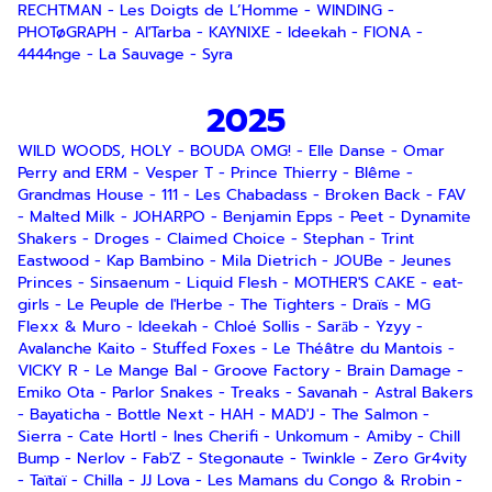
RECHTMAN
-
Les Doigts de L’Homme
-
WINDING
-
PHOTøGRAPH
-
Al'Tarba
-
KAYNIXE
-
Ideekah
-
FIONA
-
4444nge
-
La Sauvage
-
Syra
2025
WILD WOODS, HOLY
-
BOUDA OMG!
-
Elle Danse
-
Omar
Perry and ERM
-
Vesper T
-
Prince Thierry
-
Blême
-
Grandmas House
-
111
-
Les Chabadass
-
Broken Back
-
FAV
-
Malted Milk
-
JOHARPO
-
Benjamin Epps
-
Peet
-
Dynamite
Shakers
-
Droges
-
Claimed Choice
-
Stephan
-
Trint
Eastwood
-
Kap Bambino
-
Mila Dietrich
-
JOUBe
-
Jeunes
Princes
-
Sinsaenum
-
Liquid Flesh
-
MOTHER'S CAKE
-
eat-
girls
-
Le Peuple de l'Herbe
-
The Tighters
-
Draïs
-
MG
Flexx & Muro
-
Ideekah
-
Chloé Sollis
-
Sarāb
-
Yzyy
-
Avalanche Kaito
-
Stuffed Foxes
-
Le Théâtre du Mantois
-
VICKY R
-
Le Mange Bal
-
Groove Factory
-
Brain Damage
-
Emiko Ota
-
Parlor Snakes
-
Treaks
-
Savanah
-
Astral Bakers
-
Bayaticha
-
Bottle Next
-
HAH
-
MAD'J
-
The Salmon
-
Sierra
-
Cate Hortl
-
Ines Cherifi
-
Unkomum
-
Amiby
-
Chill
Bump
-
Nerlov
-
Fab'Z
-
Stegonaute
-
Twinkle
-
Zero Gr4vity
-
Taïtaï
-
Chilla
-
JJ Lova
-
Les Mamans du Congo & Rrobin
-