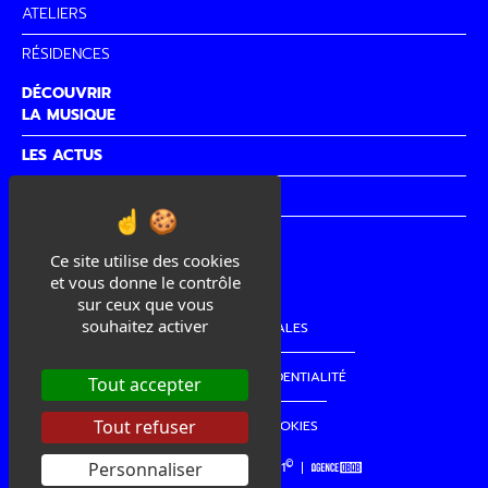
ATELIERS
RÉSIDENCES
DÉCOUVRIR
LA MUSIQUE
LES ACTUS
PARTENAIRES
CITÉ DE
LA MUSIQUE
Ce site utilise des cookies
et vous donne le contrôle
sur ceux que vous
souhaitez activer
MENTIONS LÉGALES
POLITIQUE DE CONFIDENTIALITÉ
Tout accepter
Tout refuser
GESTION DES COOKIES
©
Personnaliser
copyright La Cordo 2021