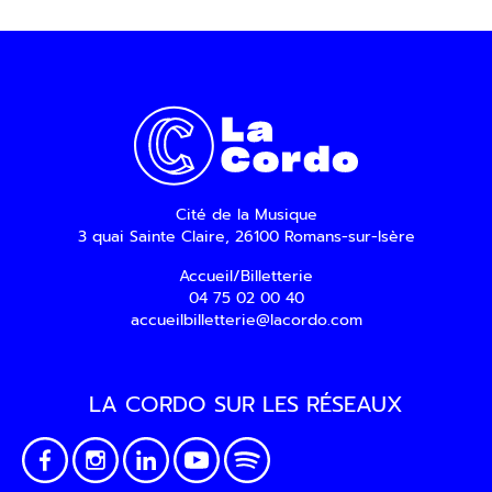
En indiquant votre adresse email, vous
consentez à recevoir notre lettre
d’information par voie électronique. Vous
pouvez vous désinscrire à tout moment via
les liens de désinscription ou en nous
contactant. Pour en savoir plus, consultez
notre
Politique de confidentialité
.
Cité de la Musique
SOUMETTRE
3 quai Sainte Claire, 26100 Romans-sur-Isère
Accueil/Billetterie
04 75 02 00 40
accueilbilletterie@lacordo.com
LA CORDO SUR LES RÉSEAUX