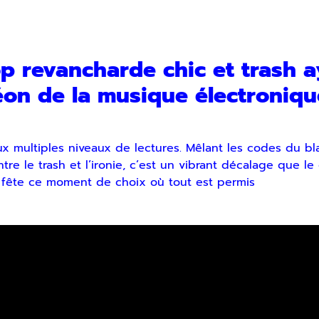
revancharde chic et trash aya
́on de la musique électroniqu
r
multiples niveaux de lectures. Mêlant les codes du blac
e le trash et l’ironie, c’est un vibrant décalage que le 
fête ce moment de choix où tout est permis
voir notre lettre d’information par voie électronique. Vous pouv
us, consultez notre
Politique de confidentialité
.