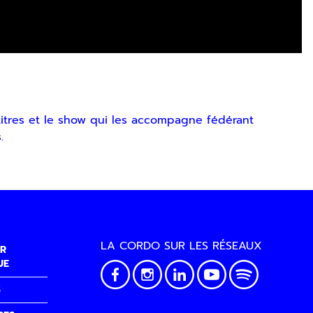
itres et le show qui les accompagne fédérant
.
LA CORDO SUR LES RÉSEAUX
R
UE
S