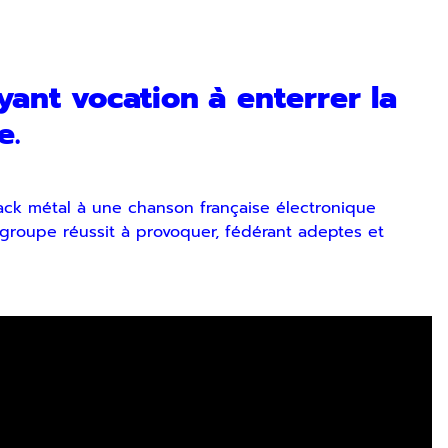
nt vocation à enterrer la
e.
k métal à une chanson française électronique
groupe réussit à provoquer, fédérant adeptes et
ez vous désinscrire à tout moment via les liens de