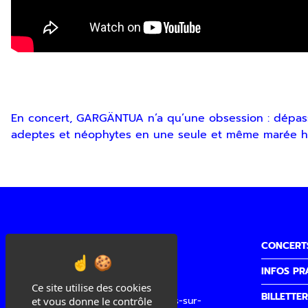
En concert, GARGÄNTUA n’a qu’une obsession : dépass
adeptes et néophytes en une seule et même marée h
CONCERT
INFOS PR
Cité de la Musique
Ce site utilise des cookies
BILLETTER
3 quai Sainte Claire, 26100 Romans-sur-
et vous donne le contrôle