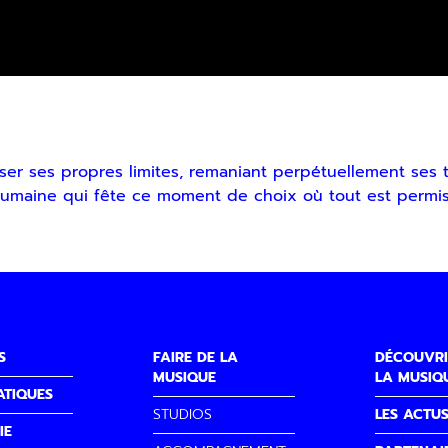
er ses propres limites, remaniant perpétuellement ses t
umaine qui fête ce moment de choix où tout est permis
S
FAIRE DE LA
DÉCOUVRI
MUSIQUE
LA MUSIQ
ATIQUES
STUDIOS
LES ACTU
IE