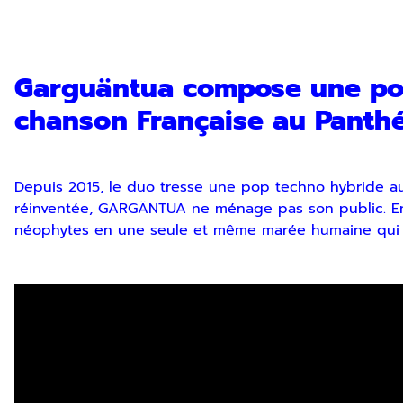
Garguäntua compose une pop 
chanson Française au Panthe
Inscription Newslette
Depuis 2015, le duo tresse une pop techno hybride aux 
réinventée, GARGÄNTUA ne ménage pas son public. Entr
néophytes en une seule et même marée humaine qui 
En indiquant votre adresse email, vous consentez à rece
désinscription ou en nous contactant. Pour en savoir pl