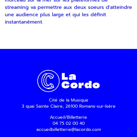
morceau sur la mer sur les plateformes de
streaming va permettre aux deux soeurs d'atteindre
une audience plus large et qui les définit
instantanément.
En indiquant votre adresse email, vous
consentez à recevoir notre lettre
d’information par voie électronique. Vous
pouvez vous désinscrire à tout moment via
les liens de désinscription ou en nous
contactant. Pour en savoir plus, consultez
notre
Politique de confidentialité
.
SOUMETTRE
Cité de la Musique
3 quai Sainte Claire, 26100 Romans-sur-Isère
Accueil/Billetterie
04 75 02 00 40
accueilbilletterie@lacordo.com