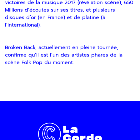
victoires de la musique 2017 (révélation scène), 650
Millions d’écoutes sur ses titres, et plusieurs
disques d’or (en France) et de platine (à
l’international).
Broken Back, actuellement en pleine tournée,
Inscription
confirme qu’il est l’un des artistes phares de la
scène Folk Pop du moment.
Newsletter
En indiquant votre adresse email, vous
consentez à recevoir notre lettre