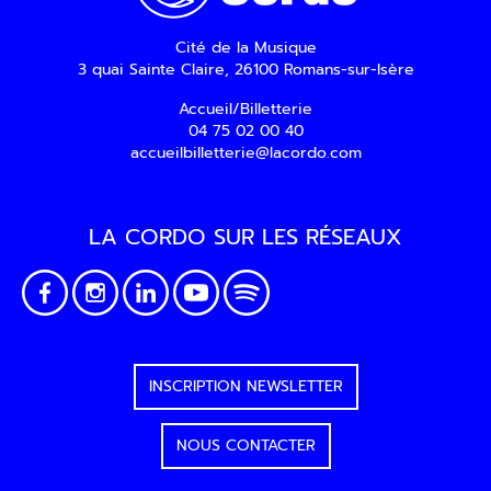
d’information par voie électronique. Vous
pouvez vous désinscrire à tout moment via
Cité de la Musique
les liens de désinscription ou en nous
3 quai Sainte Claire, 26100 Romans-sur-Isère
contactant. Pour en savoir plus, consultez
notre
Politique de confidentialité
.
Accueil/Billetterie
04 75 02 00 40
SOUMETTRE
accueilbilletterie@lacordo.com
LA CORDO SUR LES RÉSEAUX
INSCRIPTION NEWSLETTER
NOUS CONTACTER