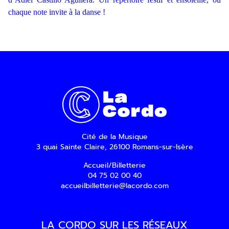
chaque note invite à la danse !
Inscription
Newsletter
Cité de la Musique
3 quai Sainte Claire, 26100 Romans-sur-Isère
En indiquant votre adresse email, vous
consentez à recevoir notre lettre
Accueil/Billetterie
d’information par voie électronique. Vous
04 75 02 00 40
pouvez vous désinscrire à tout moment via
accueilbilletterie@lacordo.com
les liens de désinscription ou en nous
contactant. Pour en savoir plus, consultez
notre
Politique de confidentialité
.
LA CORDO SUR LES RÉSEAUX