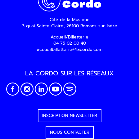
d’information par voie électronique. Vous
pouvez vous désinscrire à tout moment via
les liens de désinscription ou en nous
Cité de la Musique
contactant. Pour en savoir plus, consultez
3 quai Sainte Claire, 26100 Romans-sur-Isère
notre
Politique de confidentialité
.
Accueil/Billetterie
04 75 02 00 40
SOUMETTRE
accueilbilletterie@lacordo.com
LA CORDO SUR LES RÉSEAUX
INSCRIPTION NEWSLETTER
NOUS CONTACTER