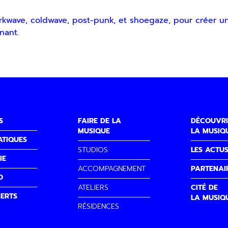
arkwave, coldwave, post-punk, et shoegaze, pour créer u
nant.
S
FAIRE DE LA
DÉCOUVRI
MUSIQUE
LA MUSIQ
ATIQUES
STUDIOS
LES ACTU
IE
ACCOMPAGNEMENT
PARTENAI
O
ATELIERS
CITÉ DE
ERTS
LA MUSIQ
RÉSIDENCES