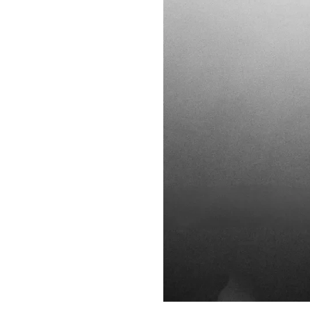
r
voir notre lettre d’information par voie électronique. Vous pouv
us, consultez notre
Politique de confidentialité
.