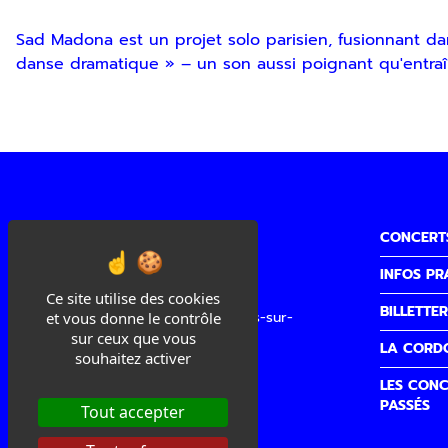
Sad Madona est un projet solo parisien, fusionnant d
danse dramatique » – un son aussi poignant qu'entraî
CONCERT
INFOS PR
Cité de la Musique
Ce site utilise des cookies
BILLETTER
3 quai Sainte Claire, 26100 Romans-sur-
et vous donne le contrôle
Isère
sur ceux que vous
LA CORD
souhaitez activer
Accueil/Billetterie
LES CONC
04 75 02 00 40
PASSÉS
Tout accepter
accueilbilletterie@lacordo.com