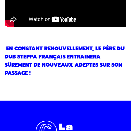
d’information par voie électronique. Vous
pouvez vous désinscrire à tout moment via
les liens de désinscription ou en nous
contactant. Pour en savoir plus, consultez
notre
Politique de confidentialité
.
SOUMETTRE
EN CONSTANT RENOUVELLEMENT, LE PÈRE DU
DUB STEPPA FRANÇAIS ENTRAINERA
SÛREMENT DE NOUVEAUX ADEPTES SUR SON
PASSAGE !