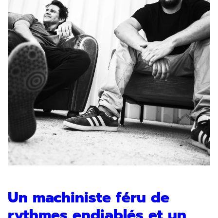
Un machiniste féru de
rythmes endiablés et un