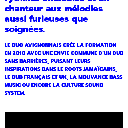
chanteur aux mélodies
aussi furieuses que
soignées.
LE DUO AVIGNONNAIS CRÉE LA FORMATION
EN 2010 AVEC UNE ENVIE COMMUNE D’UN DUB
SANS BARRIÈRES, PUISANT LEURS
INSPIRATIONS DANS LE ROOTS JAMAÏCAINS,
LE DUB FRANÇAIS ET UK, LA MOUVANCE BASS
MUSIC OU ENCORE LA CULTURE SOUND
SYSTEM.