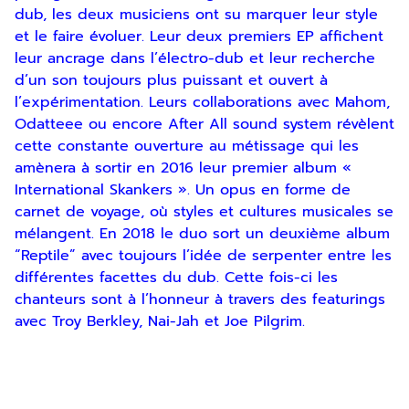
dub, les deux musiciens ont su marquer leur style
et le faire évoluer. Leur deux premiers EP affichent
leur ancrage dans l’électro-dub et leur recherche
En indiquant votre adresse email, vous
d’un son toujours plus puissant et ouvert à
consentez à recevoir notre lettre
d’information par voie électronique. Vous
l’expérimentation. Leurs collaborations avec Mahom,
pouvez vous désinscrire à tout moment via
Odatteee ou encore After All sound system révèlent
les liens de désinscription ou en nous
cette constante ouverture au métissage qui les
contactant. Pour en savoir plus, consultez
amènera à sortir en 2016 leur premier album «
notre
Politique de confidentialité
.
International Skankers ». Un opus en forme de
carnet de voyage, où styles et cultures musicales se
SOUMETTRE
mélangent. En 2018 le duo sort un deuxième album
“Reptile” avec toujours l’idée de serpenter entre les
différentes facettes du dub. Cette fois-ci les
chanteurs sont à l’honneur à travers des featurings
avec Troy Berkley, Nai-Jah et Joe Pilgrim.