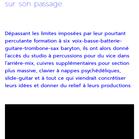
sur son passage.
Dépassant les limites imposées par leur pourtant
percutante formation à six voix-basse-batterie-
guitare-trombone-sax baryton, ils ont alors donné
l’accès du studio à percussions pour du vice dans
l’arrière-mix, cuivres supplémentaires pour section
plus massive, clavier à nappes psychédéliques,
slide-guitar et à tout ce qui viendrait concrétiser
leurs idées et donner du relief à leurs productions.
Inscription
Newsletter