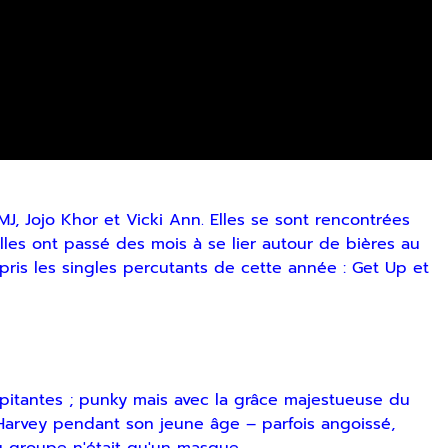
, Jojo Khor et Vicki Ann. Elles se sont rencontrées
es ont passé des mois à se lier autour de bières au
pris les singles percutants de cette année : Get Up et
pitantes ; punky mais avec la grâce majestueuse du
 Harvey pendant son jeune âge – parfois angoissé,