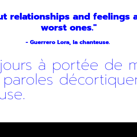
t relationships and feelings a
worst ones."
- Guerrero Lora, la chanteuse.
jours à portée de m
paroles décortique
use.
r