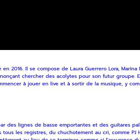
n 2016. Il se compose de Laura Guerrero Lora, Marina MJ
nçant chercher des acolytes pour son futur groupe. Ell
mmencer à jouer en live et à sortir de la musique, y com
ar des lignes de basse emportantes et des guitares pal
s tous les registres, du chuchotement au cri, comme PJ