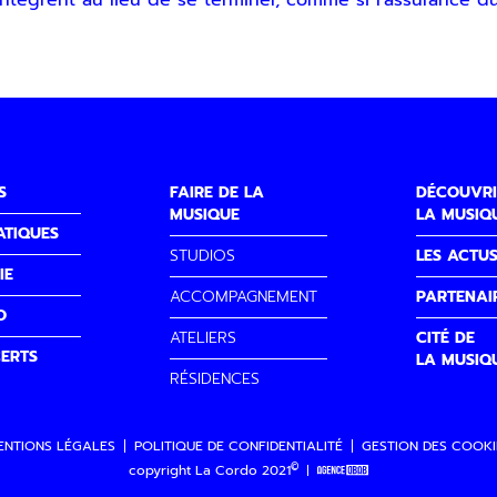
ntègrent au lieu de se terminer, comme si l'assurance d
S
FAIRE DE LA
DÉCOUVRI
MUSIQUE
LA MUSIQ
ATIQUES
STUDIOS
LES ACTU
IE
ACCOMPAGNEMENT
PARTENAI
O
ATELIERS
CITÉ DE
ERTS
LA MUSIQ
RÉSIDENCES
ENTIONS LÉGALES
POLITIQUE DE CONFIDENTIALITÉ
GESTION DES COOKI
©
copyright La Cordo 2021