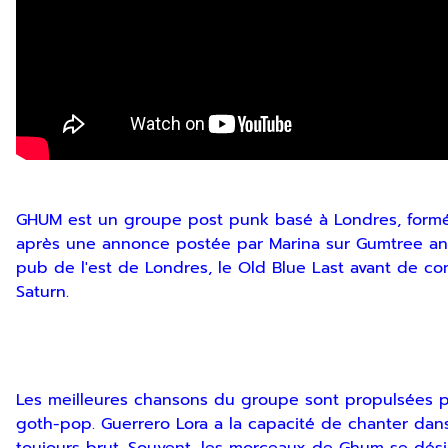
GHUM est un groupe post punk basé à Londres, formé e
après une annonce postée par Marina sur Gumtree anno
pub de l'est de Londres, le Old Blue Last avant de co
Saturn.
Les meilleures chansons du groupe sont propulsées p
goth-pop. Guerrero Lora a la capacité de chanter dan