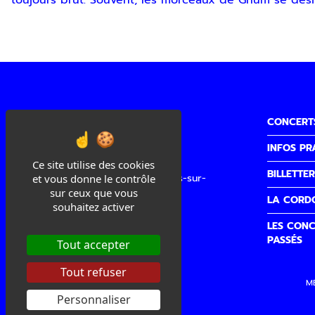
toujours brut. Souvent, les morceaux de Ghum se dési
CONCERT
INFOS PR
Cité de la Musique
Ce site utilise des cookies
BILLETTER
3 quai Sainte Claire, 26100 Romans-sur-
et vous donne le contrôle
Isère
sur ceux que vous
LA CORD
souhaitez activer
Accueil/Billetterie
LES CONC
04 75 02 00 40
PASSÉS
Tout accepter
accueilbilletterie@lacordo.com
Tout refuser
M
Personnaliser