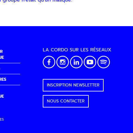
u groupe n'était qu'un masque.
LA CORDO SUR LES RÉSEAUX
R
UE
S
RES
INSCRIPTION NEWSLETTER
UE
NOUS CONTACTER
ES