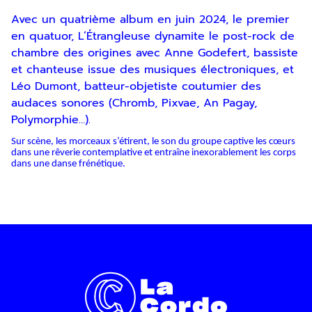
d’information par voie électronique. Vous
pouvez vous désinscrire à tout moment via
Avec un quatrième album en juin 2024, le premier
les liens de désinscription ou en nous
en quatuor, L’Étrangleuse dynamite le post-rock de
contactant. Pour en savoir plus, consultez
chambre des origines avec Anne Godefert, bassiste
notre
Politique de confidentialité
.
et chanteuse issue des musiques électroniques, et
Léo Dumont, batteur-objetiste coutumier des
SOUMETTRE
audaces sonores (Chromb, Pixvae, An Pagay,
Polymorphie…).
Sur scène, les morceaux s’étirent, le son du groupe captive les cœurs
dans une rêverie contemplative et entraîne inexorablement les corps
dans une danse frénétique.