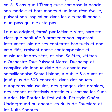
voilà 15 ans que L’Étrangleuse compose la bande
son modale et hors modes d’un long rêve éveillé,
puisant son inspiration dans les airs traditionnels
d’un pays qui n’existe pas.
Le duo originel, formé par Mélanie Virot, harpiste
classique habituée à promener son imposant
Inscription
instrument loin de ses contextes habituels et non
amplifiés, croisant danse contemporaine et
Newsletter
musiques improvisées, et Maël Salètes, vétéran
d’Orchestre Tout Puissant Marcel Duchamp et
complice de longue date de la chanteuse
somalilandaise Sahra Halgan, a publié 3 albums et
joué plus de 300 concerts, dans des squats
européens minuscules, des granges, des greniers,
des scènes et festivals prestigieux comme les Suds
à Arles, No Border, le festival du Péristyle-Opéra
En indiquant votre adresse email, vous
Underground ou encore les Nuits de Fourvière et
consentez à recevoir notre lettre
les Nuits Sonores.