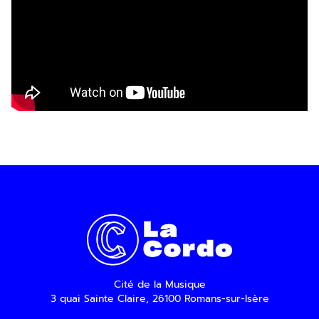
En indiquant votre adresse email, vous
consentez à recevoir notre lettre
d’information par voie électronique. Vous
pouvez vous désinscrire à tout moment via
les liens de désinscription ou en nous
contactant. Pour en savoir plus, consultez
notre
Politique de confidentialité
.
SOUMETTRE
Cité de la Musique
3 quai Sainte Claire, 26100 Romans-sur-Isère