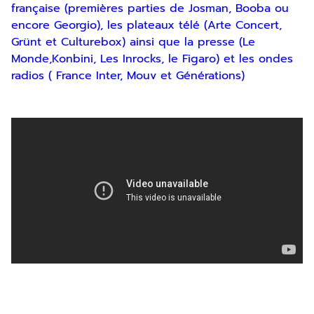
française (premières parties de Josman, Booba ou
Inscription
encore Georgio), les plateaux télé (Arte Concert,
Grünt et Culturebox) ainsi que la presse (Le
Newsletter
Monde,Konbini, Les Inrocks, le Figaro) et les ondes
radios ( France Inter, Mouv et Générations)
En indiquant votre adresse email, vous
consentez à recevoir notre lettre
d’information par voie électronique. Vous
pouvez vous désinscrire à tout moment via
les liens de désinscription ou en nous
contactant. Pour en savoir plus, consultez
notre
Politique de confidentialité
.
SOUMETTRE