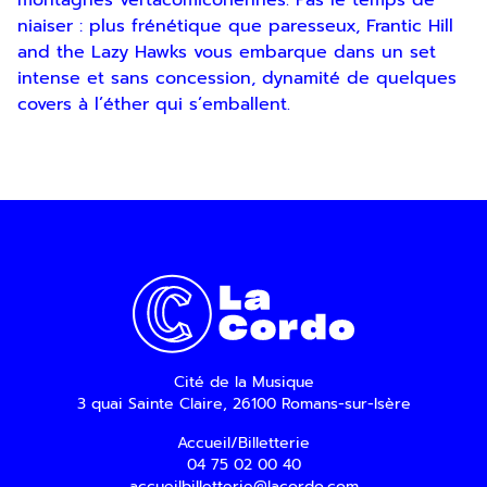
montagnes vertacomicoriennes. Pas le temps de
niaiser : plus frénétique que paresseux, Frantic Hill
and the Lazy Hawks vous embarque dans un set
intense et sans concession, dynamité de quelques
covers à l’éther qui s’emballent.
Inscription
Newsletter
En indiquant votre adresse email, vous
Cité de la Musique
consentez à recevoir notre lettre
3 quai Sainte Claire, 26100 Romans-sur-Isère
d’information par voie électronique. Vous
pouvez vous désinscrire à tout moment via
Accueil/Billetterie
les liens de désinscription ou en nous
04 75 02 00 40
contactant. Pour en savoir plus, consultez
accueilbilletterie@lacordo.com