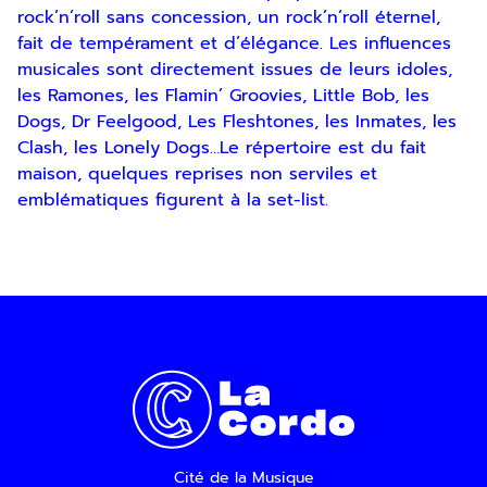
rock’n’roll sans concession, un rock’n’roll éternel,
fait de tempérament et d’élégance. Les influences
musicales sont directement issues de leurs idoles,
les Ramones, les Flamin’ Groovies, Little Bob, les
Dogs, Dr Feelgood, Les Fleshtones, les Inmates, les
Clash, les Lonely Dogs…Le répertoire est du fait
Inscription
maison, quelques reprises non serviles et
emblématiques figurent à la set-list.
Newsletter
En indiquant votre adresse email, vous
consentez à recevoir notre lettre
d’information par voie électronique. Vous
Cité de la Musique