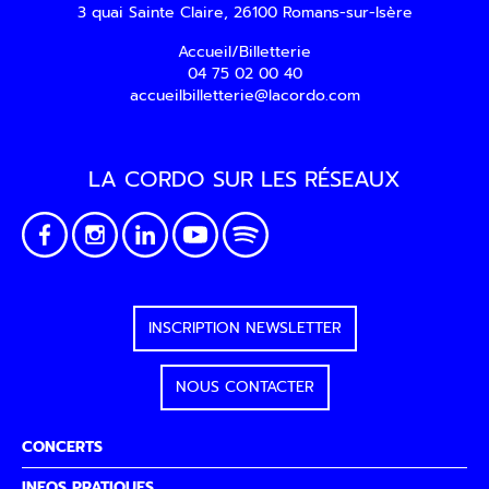
pouvez vous désinscrire à tout moment via
3 quai Sainte Claire, 26100 Romans-sur-Isère
les liens de désinscription ou en nous
contactant. Pour en savoir plus, consultez
Accueil/Billetterie
notre
Politique de confidentialité
.
04 75 02 00 40
accueilbilletterie@lacordo.com
SOUMETTRE
LA CORDO SUR LES RÉSEAUX
INSCRIPTION NEWSLETTER
NOUS CONTACTER
CONCERTS
INFOS PRATIQUES