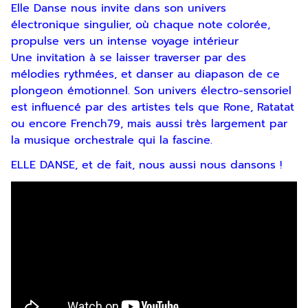
Elle Danse nous invite dans son univers
électronique singulier, où chaque note colorée,
propulse vers un intense voyage intérieur
Une invitation à se laisser traverser par des
mélodies rythmées, et danser au diapason de ce
plongeon émotionnel. Son univers électro-sensoriel
est influencé par des artistes tels que Rone, Ratatat
ou encore French79, mais aussi très largement par
la musique orchestrale qui la fascine.
ELLE DANSE, et de fait, nous aussi nous dansons !
Inscription
Newsletter