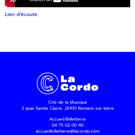
Lien d'écoute
En indiquant votre adresse email, vous
consentez à recevoir notre lettre
d’information par voie électronique. Vous
pouvez vous désinscrire à tout moment via
les liens de désinscription ou en nous
contactant. Pour en savoir plus, consultez
notre
Politique de confidentialité
.
SOUMETTRE
Cité de la Musique
3 quai Sainte Claire, 26100 Romans-sur-Isère
Accueil/Billetterie
04 75 02 00 40
accueilbilletterie@lacordo.com