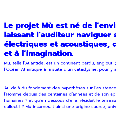
Le projet Mù est né de l’env
En indiquant votre adresse email, vous consentez à rece
laissant l’auditeur naviguer
désinscription ou en nous contactant. Pour en savoir pl
électriques et acoustiques, 
et à l’imagination.
Mu, telle l’Atlantide, est un continent perdu, englouti 
l’Océan Atlantique à la suite d’un cataclysme, pour y 
Au delà du fondement des hypothèses sur l’existence
l’Homme depuis des centaines d’années et de son appari
humaines ? et qu’en dessous d’elle, résidait le terrea
collectif ? Mu incarnerait ainsi une origine source, univ