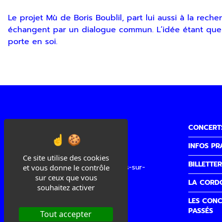
Le projet Mù de Boris Boublil, part lui aussi à la rec
échangent par un dialogue commun. L’idée étant que la
porte en soi.
CONCERT
INFOS PR
Cité de la Musique
Ce site utilise des cookies
BILLETTER
3 quai Sainte Claire, 26100 Romans-sur-
et vous donne le contrôle
Isère
sur ceux que vous
LA CORD
souhaitez activer
Accueil/Billetterie
LES CONC
04 75 02 00 40
PASSÉS
Tout accepter
accueilbilletterie@lacordo.com