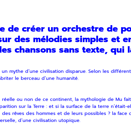
ie de créer un orchestre de p
voir notre lettre d’information par voie électronique. Vous pouv
 sur des mélodies simples et e
us, consultez notre
Politique de confidentialité
.
des chansons sans texte, qui l
; un mythe d’une civilisation disparue. Selon les différen
abriter le berceau d’une humanité.
 réelle ou non de ce continent, la mythologie de Mu fa
tion sur la Terre : et si la surface de la terre n’était
u des rêves des hommes et de leurs possibles ? la face c
erselle, d’une civilisation utopique.