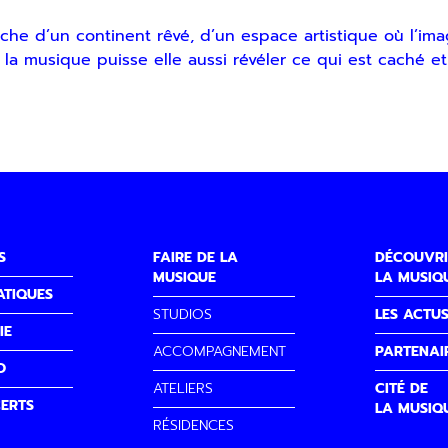
herche d’un continent rêvé, d’un espace artistique où l’i
 musique puisse elle aussi révéler ce qui est caché et 
S
FAIRE DE LA
DÉCOUVRI
MUSIQUE
LA MUSIQ
ATIQUES
STUDIOS
LES ACTU
IE
ACCOMPAGNEMENT
PARTENAI
O
ATELIERS
CITÉ DE
ERTS
LA MUSIQ
RÉSIDENCES