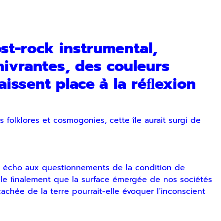
ost-rock instrumental,
ez vous désinscrire à tout moment via les liens de
nivrantes, des couleurs
aissent place à la réﬂexion
SOUMETTRE
ts folklores et cosmogonies, cette île aurait surgi de
it écho aux questionnements de la condition de
-elle ﬁnalement que la surface émergée de nos sociétés
achée de la terre pourrait-elle évoquer l’inconscient