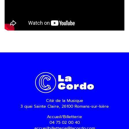
Inscription Newslette
En indiquant votre adresse email, vous consentez à rece
d’information par voie électronique. Vous pouvez vous 
moment via les liens de désinscription ou en nous conta
plus, consultez notre
Politique de confidentialité
.
Cité de la Musique
3 quai Sainte Claire, 26100 Romans-sur-Isère
Accueil/Billetterie
04 75 02 00 40
accueilbilletterie@lacordo.com