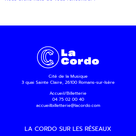
En indiquant votre adresse email, vous
consentez à recevoir notre lettre
d’information par voie électronique. Vous
pouvez vous désinscrire à tout moment via
les liens de désinscription ou en nous
contactant. Pour en savoir plus, consultez
notre
Politique de confidentialité
.
SOUMETTRE
Cité de la Musique
3 quai Sainte Claire, 26100 Romans-sur-Isère
Accueil/Billetterie
04 75 02 00 40
accueilbilletterie@lacordo.com
LA CORDO SUR LES RÉSEAUX