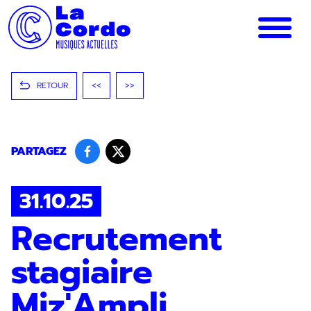
Panneau de gestion des cookies
RETOUR
<<
>>
PARTAGEZ
31.10.25
Recrutement
stagiaire
Miz'Ampli