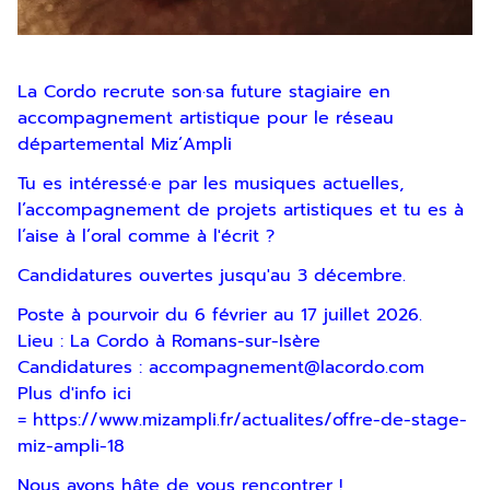
La Cordo recrute son·sa future stagiaire en
accompagnement artistique pour le réseau
départemental Miz’Ampli
Tu es intéressé·e par les musiques actuelles,
l’accompagnement de projets artistiques et tu es à
l’aise à l’oral comme à l'écrit ?
Candidatures ouvertes jusqu'au 3 décembre.
Inscription
Poste à pourvoir du 6 février au 17 juillet 2026.
Lieu : La Cordo à Romans-sur-Isère
Newsletter
Candidatures :
accompagnement@lacordo.com
Plus d'info ici
=
https://www.mizampli.fr/actualites/offre-de-stage-
miz-ampli-18
Nous avons hâte de vous rencontrer !