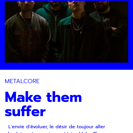
En indiquant votre adresse email, vous
consentez à recevoir notre lettre
d’information par voie électronique. Vous
pouvez vous désinscrire à tout moment via
les liens de désinscription ou en nous
contactant. Pour en savoir plus, consultez
notre
Politique de confidentialité
.
SOUMETTRE
METALCORE
Make them
suffer
L'envie d'évoluer, le désir de toujour aller