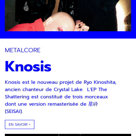
METALCORE
Knosis
Knosis est le nouveau projet de Ryo Kinoshita,
ancien chanteur de Crystal Lake. L'EP The
Shattering est constitué de trois morceaux
dont une version remasterisée de 星砕
(SEISAI).
EN SAVOIR +