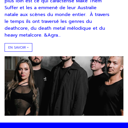
plus loin est ce qui caractérise Make Them
Suffer et les a emmené de leur Australie
natale aux scènes du monde entier. À travers
le temps ils ont traversé les genres du
deathcore, du death metal mélodique et du
heavy metalcore. &Agra...
EN SAVOIR +