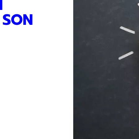
N
 SON
r