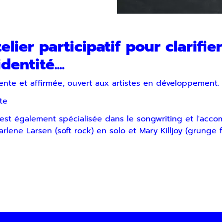
voir notre lettre d’information par voie électronique. Vous pouv
us, consultez notre
Politique de confidentialité
.
ier participatif pour clarifier
dentité....
nte et affirmée, ouvert aux artistes en développement.
te
ne est également spécialisée dans le songwriting et l'a
arlene Larsen (soft rock) en solo et Mary Killjoy (grunge 