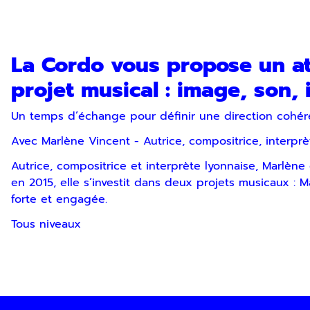
En indiquant votre adresse email, vous consentez à rece
désinscription ou en nous contactant. Pour en savoir pl
La Cordo vous propose un atel
projet musical : image, son, i
Un temps d’échange pour définir une direction cohére
Avec Marlène Vincent - Autrice, compositrice, interprè
Autrice, compositrice et interprète lyonnaise, Marlè
en 2015, elle s’investit dans deux projets musicaux : M
forte et engagée.
Tous niveaux