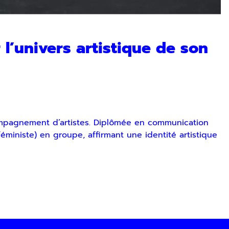
ez vous désinscrire à tout moment via les liens de
 l’univers artistique de son
SOUMETTRE
ccompagnement d’artistes. Diplômée en communication
féministe) en groupe, affirmant une identité artistique