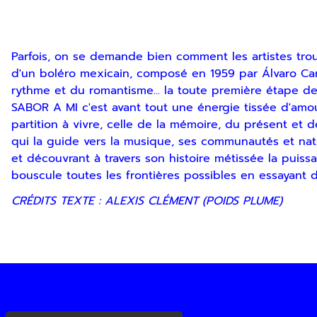
désinscription ou en nous contactant. Pour en savoir pl
Parfois, on se demande bien comment les artistes tro
d'un boléro mexicain, composé en 1959 par Álvaro Carri
rythme et du romantisme... la toute première étape de
SABOR A MI c'est avant tout une énergie tissée d'am
partition à vivre, celle de la mémoire, du présent et de
qui la guide vers la musique, ses communautés et natur
et découvrant à travers son histoire métissée la puiss
bouscule toutes les frontières possibles en essayant d
CRÉDITS TEXTE : ALEXIS CLÉMENT (POIDS PLUME)