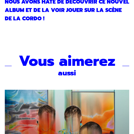
NOUS AVONS HÂTE DE DÉCOUVRIR CE NOUVEL
ALBUM ET DE LA VOIR JOUER SUR LA SCÈNE
DE LA CORDO !
En indiquant votre adresse email, vous
Vous aimerez
consentez à recevoir notre lettre
d’information par voie électronique. Vous
pouvez vous désinscrire à tout moment via
aussi
les liens de désinscription ou en nous
contactant. Pour en savoir plus, consultez
notre
Politique de confidentialité
.
SOUMETTRE