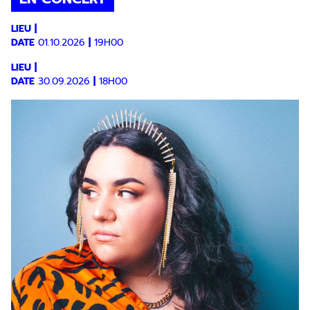
LIEU
|
DATE
01.10.2026
|
19H00
LIEU
|
DATE
30.09.2026
|
18H00