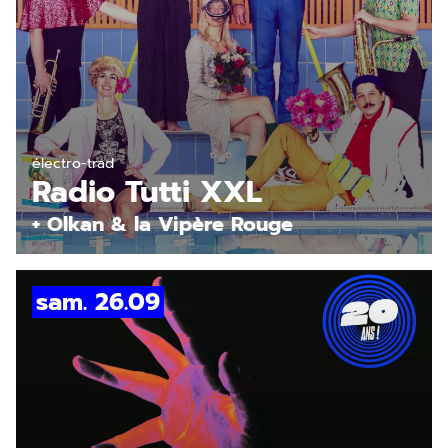
En savoir plus
électro-trad
Radio Tutti XXL
+ Olkan & la Vipère Rouge
sam. 26.09